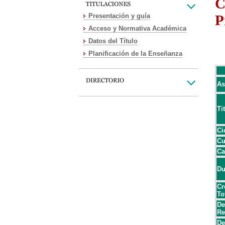
C
Presentación y guía
P
Acceso y Normativa Académica
Datos del Título
Planificación de la Enseñanza
As
Ti
Ci
Cu
Ca
Du
Cr
To
De
Re
De