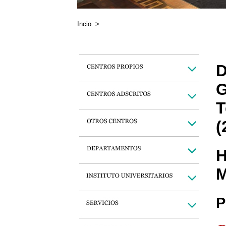
Incio
>
D
G
T
(
H
M
P