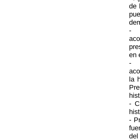
de 
pue
de
- 
aco
pre
en 
- 
aco
la 
Pre
his
- C
hist
- P
fue
del