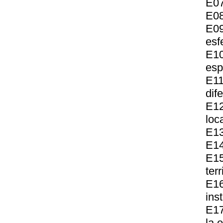
E07
E08
E09
esf
E10
esp
E11
dif
E12
loc
E13
E14
E15
ter
E1
ins
E17
la 