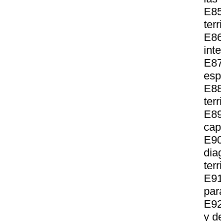
E85
terr
E86
int
E87
esp
E88
terr
E89
cap
E9
di
terr
E91
par
E92
y de