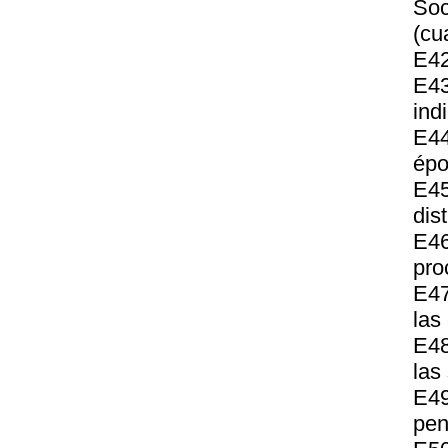
Soc
(cu
E42
E43
ind
E44
épo
E45
dis
E46
pro
E47
las
E48
las
E49
pen