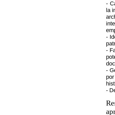
- C
la 
arc
int
emp
- I
pat
- F
pot
doc
- G
por
his
- D
Re
ap