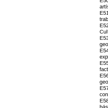
E5
art
E51
tra
E52
Cul
E53
geo
E5
exp
E55
fac
E56
geo
E57
con
E58
bás