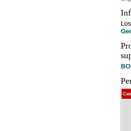
In
Los
Geo
Pr
su
BOE
Pe
Cat