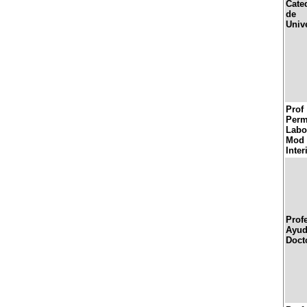
Cate
de
Univ
Prof
Perm
Labo
Mod
Inter
Prof
Ayud
Doct