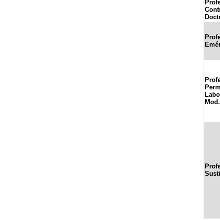
Prof
Cont
Doct
Prof
Emér
Prof
Perm
Labor
Mod.
Prof
Sust