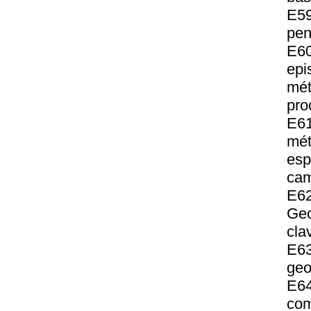
E59
pen
E60
epi
mé
pro
E61
mét
esp
ca
E6
Geo
cla
E63
geo
E64
com