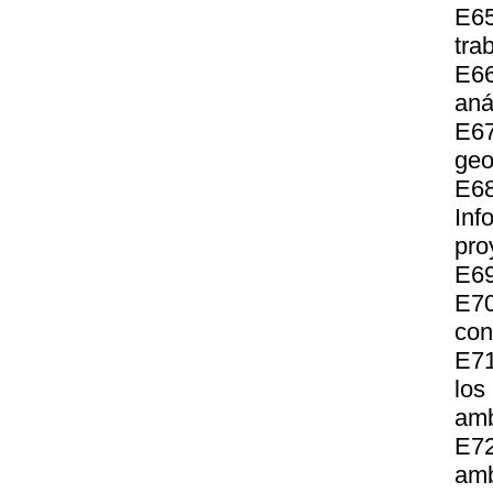
E65
tra
E66
aná
E6
geo
E68
Inf
pro
E69
E70
cons
E71
los
amb
E72
amb