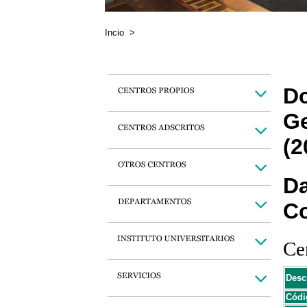
Incio
>
Do
Ge
(2
Da
C
Cen
Desc
Códi