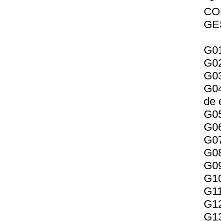
CO
GE
G01
G02
G03
G04
de 
G05
G06
G07
G08
G09
G10
G11
G12
G13