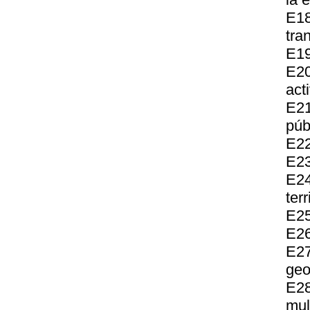
E18
tra
E19
E2
act
E21
púb
E22
E23
E24
terr
E25
E26
E27
geo
E28
mul