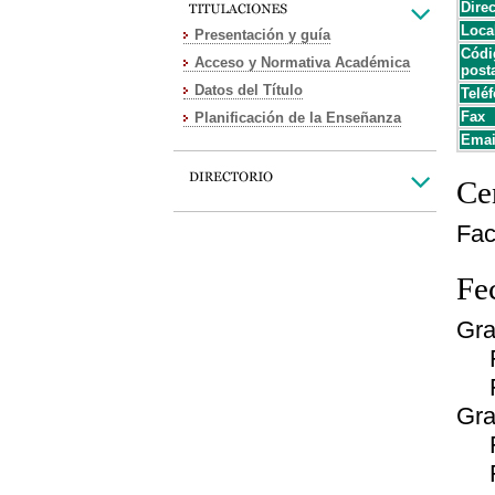
Dire
Loca
Presentación y guía
Códi
Acceso y Normativa Académica
post
Datos del Título
Teléf
Fax
Planificación de la Enseñanza
Emai
Cen
Fac
Fe
Gra
Fec
Fe
Gra
Fec
Fe