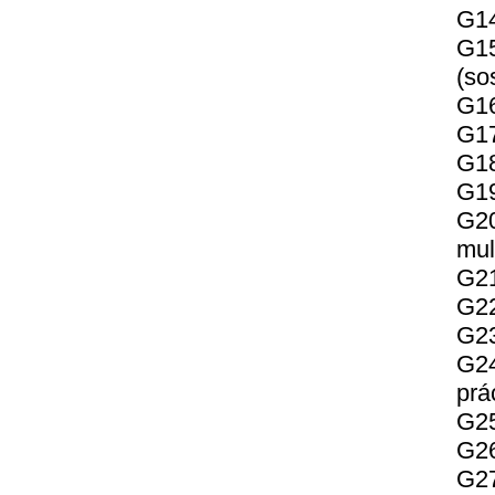
G14
G15
(so
G16
G17
G18
G19
G2
mul
G21
G22
G23
G24
prá
G25
G26
G27