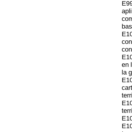
E99
apl
com
base
E10
con
con
E10
en 
la 
E10
car
terr
E10
terr
E10
E10