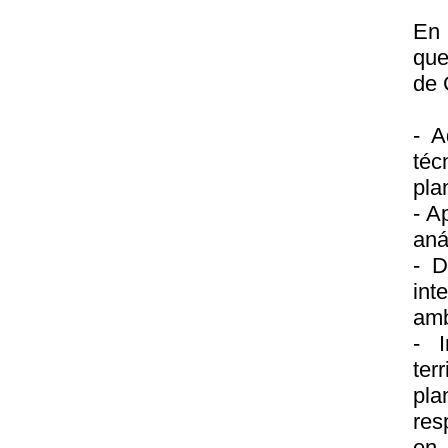
En 
que
de 
- A
téc
pla
- A
aná
- D
int
amb
- I
ter
pla
res
en 