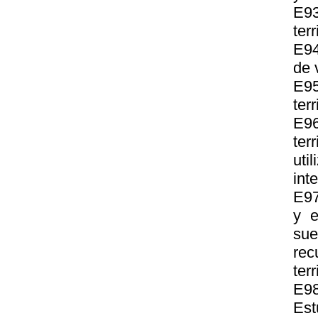
E93
terr
E94
de 
E95
ter
E96
ter
uti
inte
E97
y e
sue
re
terr
E98
Est