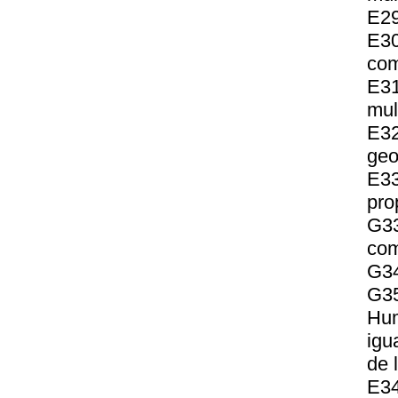
E29
E3
com
E3
mul
E3
geo
E33
pro
G33
com
G34
G35
Hum
igu
de 
E34