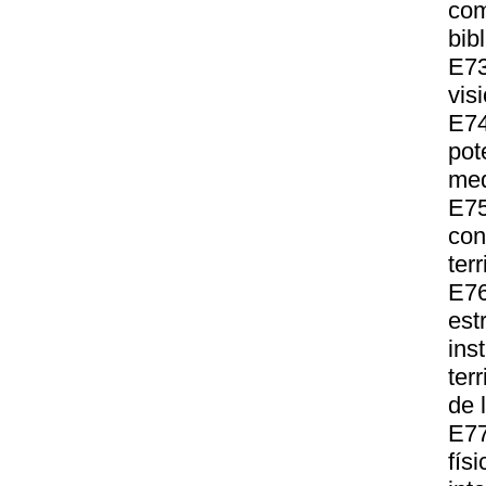
co
bib
E73
vis
E74
pot
med
E7
con
terr
E76
est
ins
ter
de 
E77
fí