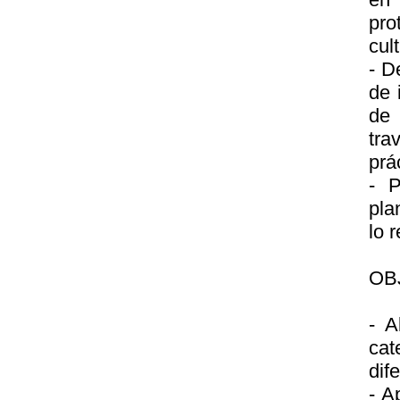
pro
cult
- D
de 
de 
tra
prá
- P
pla
lo r
OB
- A
cat
dif
- A