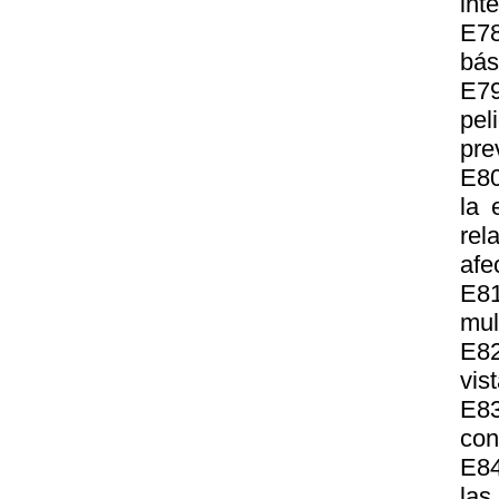
int
E78
bás
E79
pel
pre
E80
la 
rel
afe
E8
mul
E82
vis
E83
con
E84
las