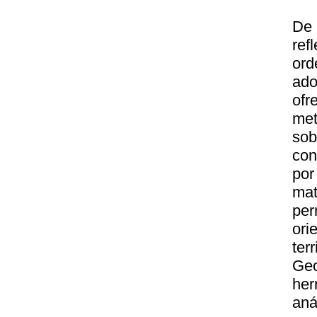
De 
ref
ord
ado
ofr
met
sob
con
por
mat
per
ori
ter
Geo
her
anál