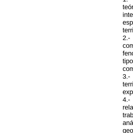
teó
int
esp
terr
2.-
com
fen
tip
com
3.-
ter
exp
4.
rel
tra
aná
geo