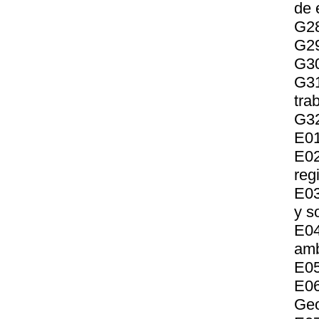
de 
G28
G29
G30
G31
tra
G32
E01
E0
reg
E03
y s
E04
amb
E05
E06
Geo