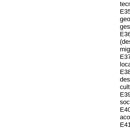
tec
E3
geo
ges
E36
(de
mig
E37
loc
E38
des
cul
E39
soc
E40
aco
E41