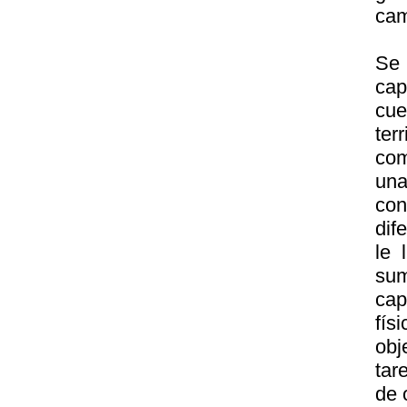
ca
Se 
cap
cue
ter
com
una
con
dif
le 
su
cap
fís
obj
tar
de 