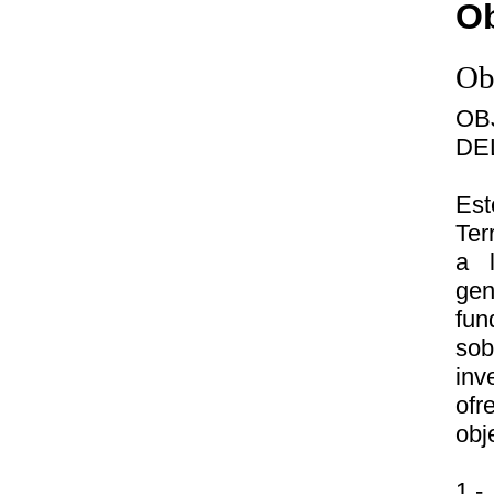
Ob
Ob
OB
DE
Est
Ter
a l
gen
fun
sob
inv
ofr
obj
1.-