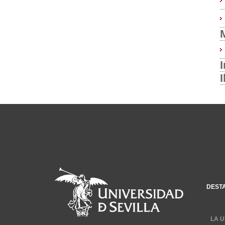
I
DEST
LA U