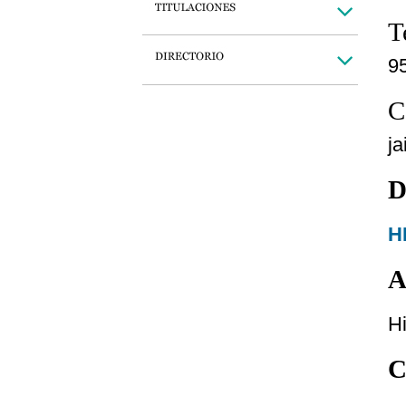
T
9
C
j
D
H
A
H
C