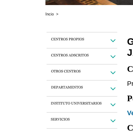
Incio
>
G
J
C
Pr
P
Ve
C