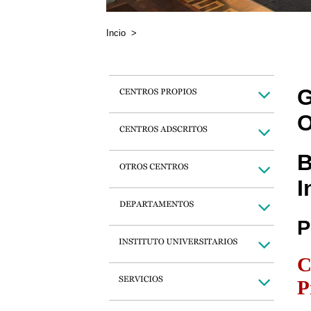
Incio
>
G
O
B
I
P
C
P