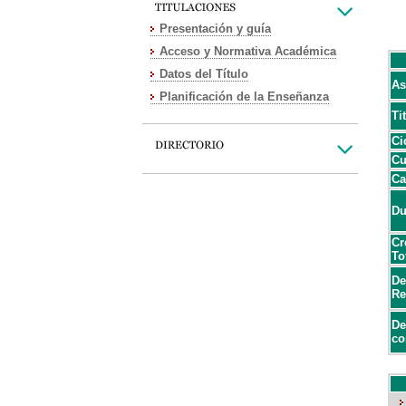
Presentación y guía
Acceso y Normativa Académica
Datos del Título
As
Planificación de la Enseñanza
Ti
Ci
Cu
Ca
Du
Cr
To
De
Re
De
co