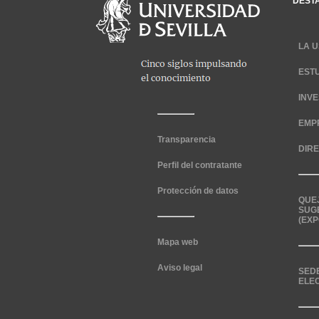
DEST
LA U
EST
INV
EMP
Transparencia
DIR
Perfil del contratante
Protección de datos
QUE
SUG
(EXP
Mapa web
Aviso legal
SED
ELE