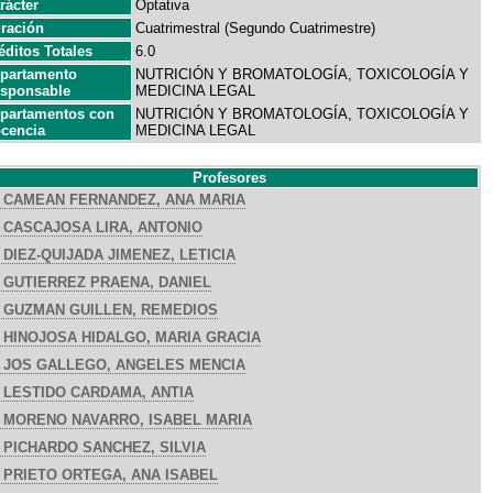
rácter
Optativa
ración
Cuatrimestral (Segundo Cuatrimestre)
éditos Totales
6.0
partamento
NUTRICIÓN Y BROMATOLOGÍA, TOXICOLOGÍA Y
sponsable
MEDICINA LEGAL
partamentos con
NUTRICIÓN Y BROMATOLOGÍA, TOXICOLOGÍA Y
cencia
MEDICINA LEGAL
Profesores
CAMEAN FERNANDEZ, ANA MARIA
CASCAJOSA LIRA, ANTONIO
DIEZ-QUIJADA JIMENEZ, LETICIA
GUTIERREZ PRAENA, DANIEL
GUZMAN GUILLEN, REMEDIOS
HINOJOSA HIDALGO, MARIA GRACIA
JOS GALLEGO, ANGELES MENCIA
LESTIDO CARDAMA, ANTIA
MORENO NAVARRO, ISABEL MARIA
PICHARDO SANCHEZ, SILVIA
PRIETO ORTEGA, ANA ISABEL