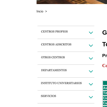
Incio
>
G
T
P
Co
As
Ti
Ci
Cu