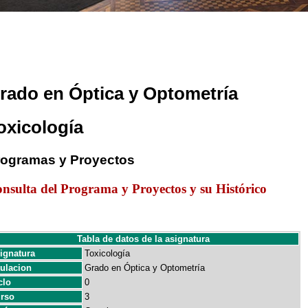
rado en Óptica y Optometría
oxicología
rogramas y Proyectos
nsulta del Programa y Proyectos y su Histórico
Tabla de datos de la asignatura
ignatura
Toxicología
tulacion
Grado en Óptica y Optometría
clo
0
rso
3