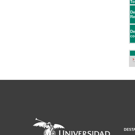
To
De
Re
De
co
DEST