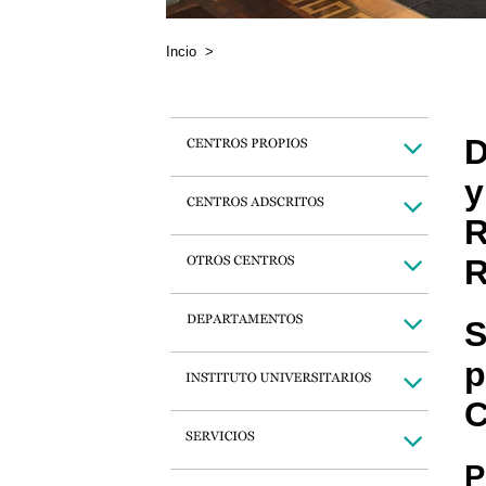
Incio
>
D
y
R
R
S
p
C
P