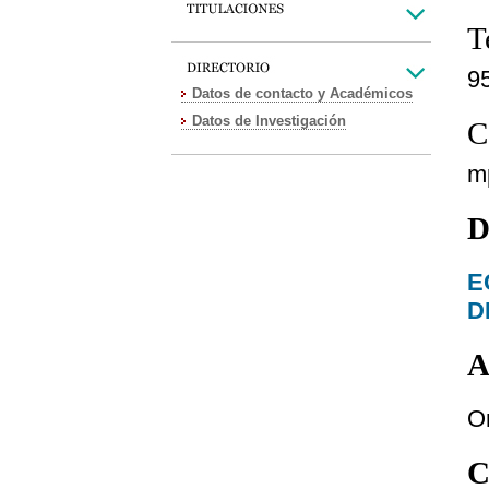
T
9
Datos de contacto y Académicos
Datos de Investigación
C
m
D
E
D
A
O
C