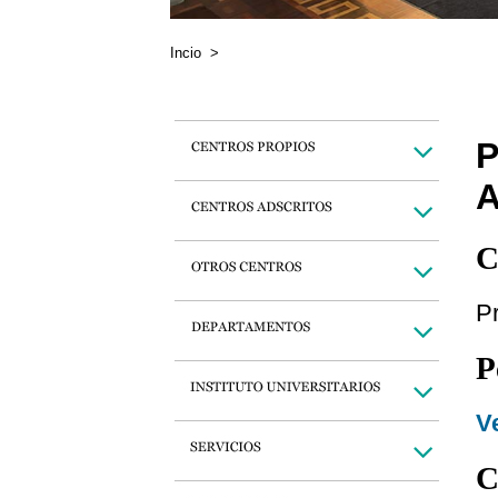
Incio
>
P
C
P
P
Ve
C