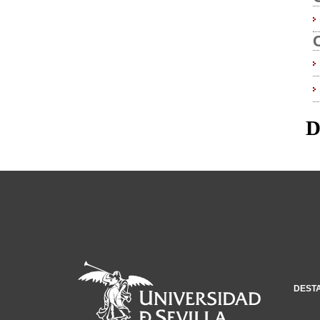
D
DEST