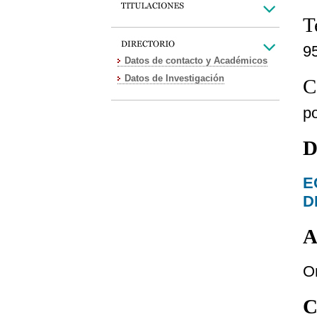
T
9
Datos de contacto y Académicos
Datos de Investigación
C
p
D
E
D
A
O
C