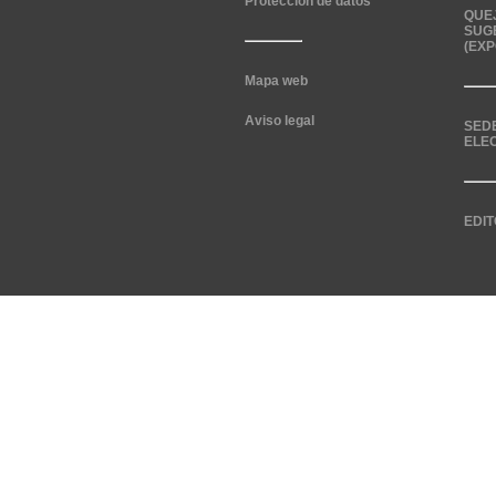
Protección de datos
QUE
SUG
(EXP
Mapa web
Aviso legal
SED
ELE
EDIT