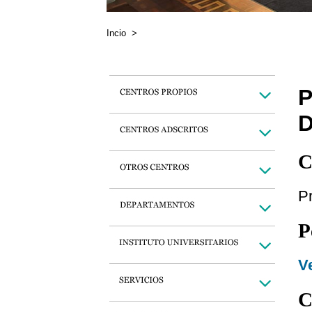
Incio
>
P
C
Pr
P
Ve
C