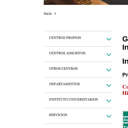
Incio
>
G
I
I
P
Co
Hi
As
Ti