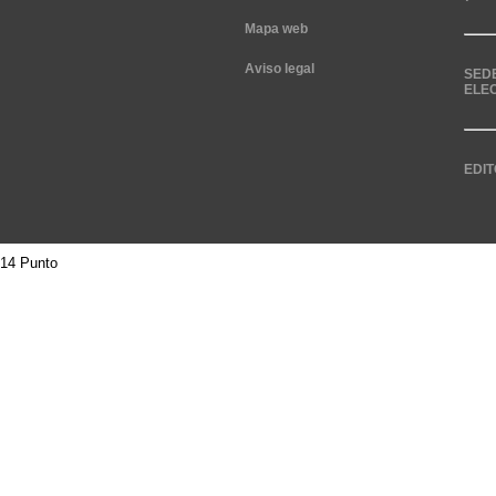
Mapa web
Aviso legal
SED
ELE
EDIT
14 Punto