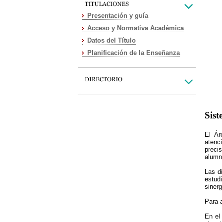
Presentación y guía
Acceso y Normativa Académica
Datos del Título
Planificación de la Enseñanza
Sist
El Ár
atenc
preci
alumn
Las d
estud
sinerg
Para 
En e