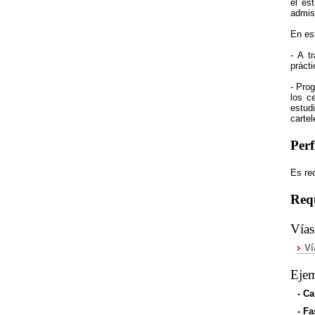
el es
admis
En es
- A t
prácti
- Prog
los ce
estud
cartel
Per
Es re
Requ
Vías
Ví
Ejem
- Ca
- Fa