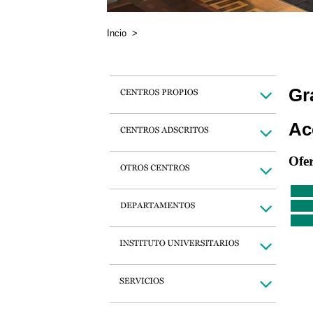
Incio
>
Gr
Ac
Ofe