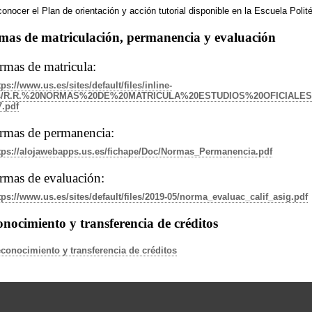
onocer el Plan de orientación y acción tutorial disponible en la Escuela Poli
mas de matriculación, permanencia y evaluación
mas de matricula:
tps://www.us.es/sites/default/files/inline-
es/R.R.%20NORMAS%20DE%20MATRICULA%20ESTUDIOS%20OFICIAL
7.pdf
rmas de permanencia:
tps://alojawebapps.us.es/fichape/Doc/Normas_Permanencia.pdf
mas de evaluación:
tps://www.us.es/sites/default/files/2019-05/norma_evaluac_calif_asig.pdf
nocimiento y transferencia de créditos
conocimiento y transferencia de créditos