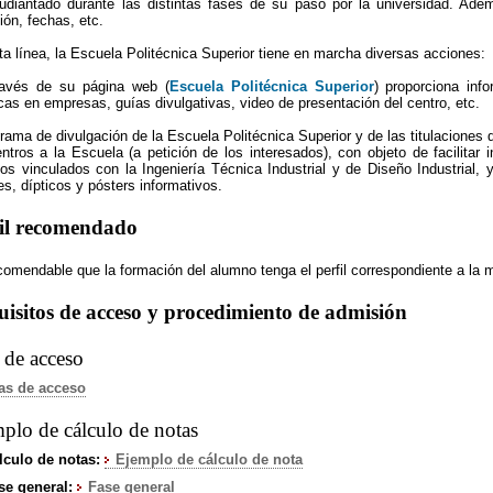
tudiantado durante las distintas fases de su paso por la universidad. Ade
ión, fechas, etc.
ta línea, la Escuela Politécnica Superior tiene en marcha diversas acciones:
ravés de su página web (
Escuela Politécnica Superior
) proporciona inf
cas en empresas, guías divulgativas, video de presentación del centro, etc.
rama de divulgación de la Escuela Politécnica Superior y de las titulaciones q
ntros a la Escuela (a petición de los interesados), con objeto de facilitar i
ios vinculados con la Ingeniería Técnica Industrial y de Diseño Industrial, 
es, dípticos y pósters informativos.
fil recomendado
comendable que la formación del alumno tenga el perfil correspondiente a la 
isitos de acceso y procedimiento de admisión
 de acceso
­as de acceso
plo de cálculo de notas
lculo de notas:
Ejemplo de cálculo de nota
se general:
Fase general