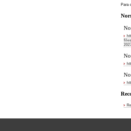
Para c
Nor
Nor
ht
fil
202
No
ht
Nor
ht
Reco
Re