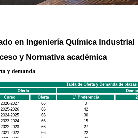
ado en Ingeniería Química Industrial
ceso y Normativa académica
rta y demanda
Tabla de Oferta y Demanda de plazas
Oferta
Dema
Curso
Oferta
1ª Preferencia
2
2026-2027
66
0
2025-2026
66
42
2024-2025
66
30
2023-2024
66
15
2022-2023
66
27
2021-2022
66
22