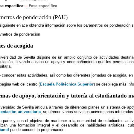
se especifica:
Fase especí­fica
metros de ponderación (PAU)
 siguiente enlace obtendrá información sobre los parámetros de ponderación se
ámetros de ponderación
es de acogida
iversidad de Sevilla dispone de un amplio conjunto de actividades destina
culación, llevando a cabo un apoyo y acompañamiento que les permita una r
sitaria.
 conocer estas actividades, así como las diferentes jornadas de acogida, en 
página web del centro (
Escuela Politécnica Superior
) se despliega más inf
emas de apoyo, orientación y tutoría al estudiantado m
iversidad de Sevilla articula a través de diferentes planes un sistema de apo
ientación universitaria
, se ofrecen varios servicios universitarios integrados
u parte y con el objetivo de mantener a la comunidad de estudiantes activa
tizan una formación integral y el desarrollo de habilidades artísticas, c
iantil
puede conocer la programación.