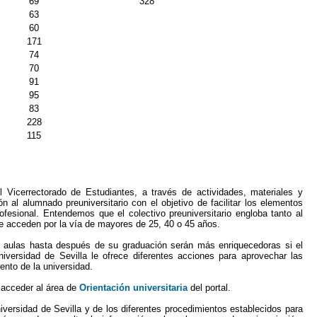
69
328
63
60
171
74
70
91
95
83
228
115
al Vicerrectorado de Estudiantes, a través de actividades, materiales y
n al alumnado preuniversitario con el objetivo de facilitar los elementos
fesional. Entendemos que el colectivo preuniversitario engloba tanto al
e acceden por la vía de mayores de 25, 40 o 45 años.
as aulas hasta después de su graduación serán más enriquecedoras si el
Universidad de Sevilla le ofrece diferentes acciones para aprovechar las
ento de la universidad.
 acceder al área de
Orientación universitaria
del portal.
iversidad de Sevilla y de los diferentes procedimientos establecidos para