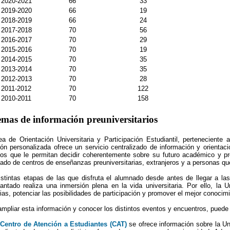
2020-2021
66
33
2019-2020
66
19
2018-2019
66
24
2017-2018
70
56
2016-2017
70
29
2015-2016
70
19
2014-2015
70
35
2013-2014
70
35
2012-2013
70
28
2011-2012
70
122
2010-2011
70
158
emas de información preuniversitarios
ea de Orientación Universitaria y Participación Estudiantil, perteneciente 
ión personalizada ofrece un servicio centralizado de información y orientació
sos que le permitan decidir coherentemente sobre su futuro académico y pro
ado de centros de enseñanzas preuniversitarias, extranjeros y a personas qu
istintas etapas de las que disfruta el alumnado desde antes de llegar a l
iantado realiza una inmersión plena en la vida universitaria. Por ello, la 
ias, potenciar las posibilidades de participación y promover el mejor conocimi
ampliar esta información y conocer los distintos eventos y encuentros, puede
l
Centro de Atención a Estudiantes (CAT)
se ofrece información sobre la Un