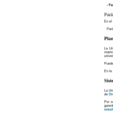
- Fa
Pará
En el
Par
Plan
La Un
matri
univer
Puede
En la 
Sist
La Un
de
Or
Por s
garan
estud