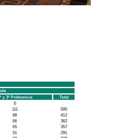
nda
ª y 3ª Preferencia
Total
0
111
595
88
412
66
362
65
357
51
291