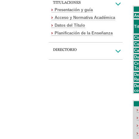
Presentación y guía
As
Acceso y Normativa Académica
Datos del Título
Ti
Planificación de la Enseñanza
Ci
Cu
Ca
Du
Cr
To
De
Re
De
co