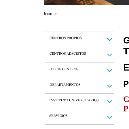
Incio
>
G
T
E
P
C
P