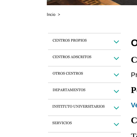
Incio
>
O
C
P
P
Ve
C
T