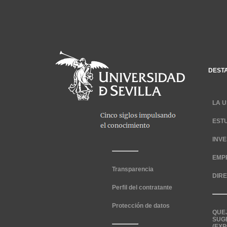
DEST
LA U
EST
INV
EMP
Transparencia
DIR
Perfil del contratante
Protección de datos
QUE
SUG
(EXP