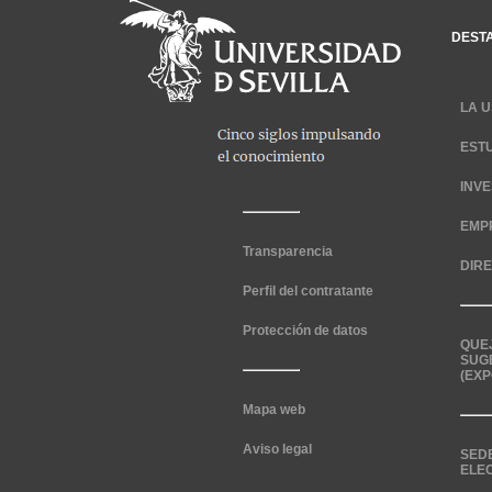
DEST
LA U
EST
INV
EMP
Transparencia
DIR
Perfil del contratante
Protección de datos
QUE
SUG
(EXP
Mapa web
Aviso legal
SED
ELE