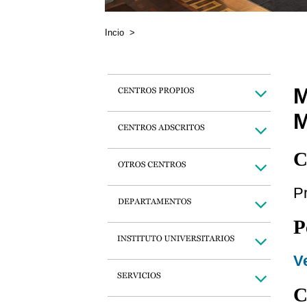
Incio
>
C
Pr
P
Ve
C