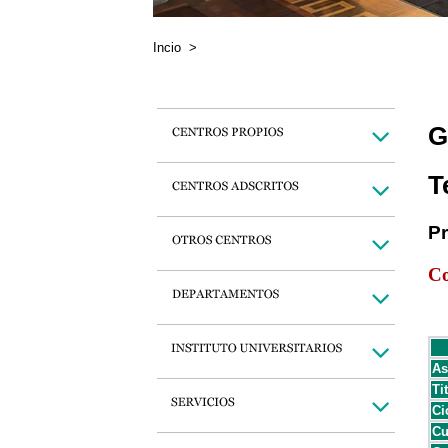
Incio
>
G
T
P
Co
As
Ti
Ci
Cu