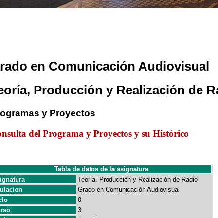
rado en Comunicación Audiovisual
eoría, Producción y Realización de R
rogramas y Proyectos
nsulta del Programa y Proyectos y su Histórico
Tabla de datos de la asignatura
ignatura
Teoría, Producción y Realización de Radio
tulacion
Grado en Comunicación Audiovisual
clo
0
rso
3