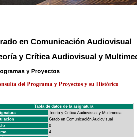
rado en Comunicación Audiovisual
eoría y Crítica Audiovisual y Multime
rogramas y Proyectos
nsulta del Programa y Proyectos y su Histórico
Tabla de datos de la asignatura
ignatura
Teoría y Crítica Audiovisual y Multimedia
tulacion
Grado en Comunicación Audiovisual
clo
0
rso
4