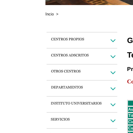
Incio
>
G
T
P
Co
As
Ti
Ci
Cu