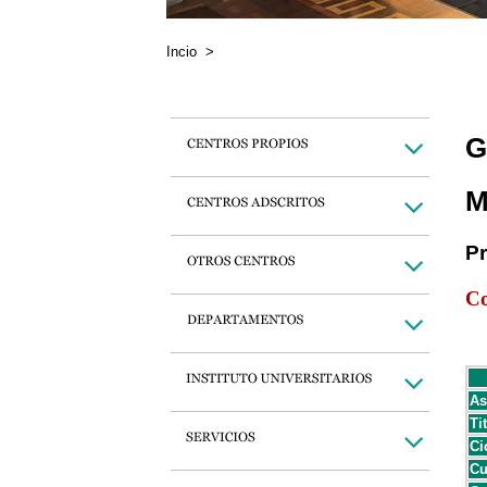
Incio
>
G
M
P
Co
As
Ti
Ci
Cu