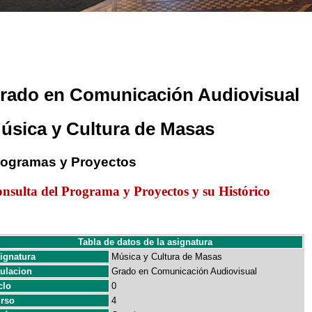
rado en Comunicación Audiovisual
úsica y Cultura de Masas
rogramas y Proyectos
nsulta del Programa y Proyectos y su Histórico
Tabla de datos de la asignatura
ignatura
Música y Cultura de Masas
tulacion
Grado en Comunicación Audiovisual
clo
0
rso
4