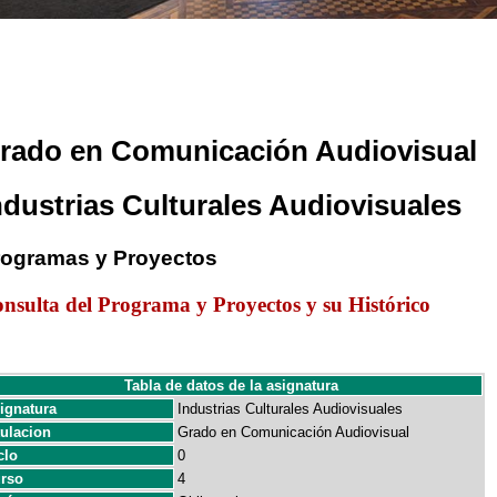
rado en Comunicación Audiovisual
ndustrias Culturales Audiovisuales
rogramas y Proyectos
nsulta del Programa y Proyectos y su Histórico
Tabla de datos de la asignatura
ignatura
Industrias Culturales Audiovisuales
tulacion
Grado en Comunicación Audiovisual
clo
0
rso
4