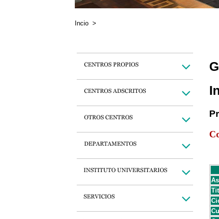
Incio
>
G
I
P
Co
As
Ti
Ci
Cu