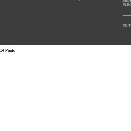
SED
ELE
EDIT
14 Punto