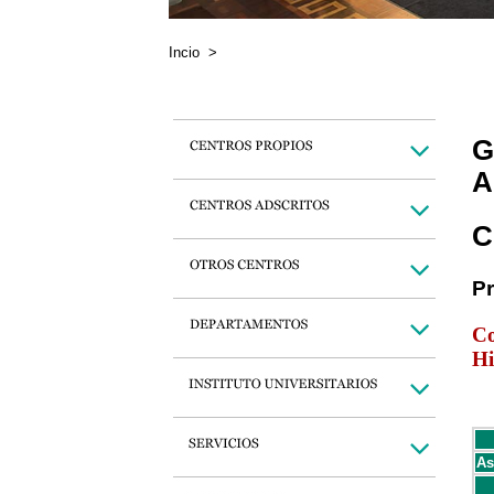
Incio
>
G
A
C
P
Co
Hi
As