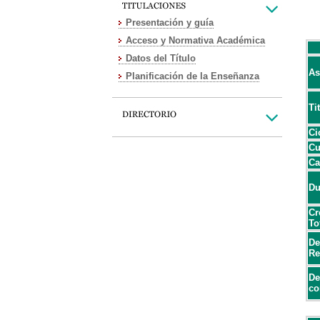
Presentación y guía
Acceso y Normativa Académica
Datos del Título
As
Planificación de la Enseñanza
Ti
Ci
Cu
Ca
Du
Cr
To
De
Re
De
co