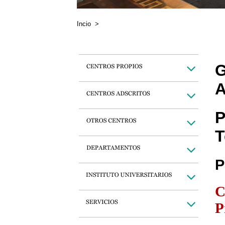
Incio
>
G
A
P
T
P
C
P