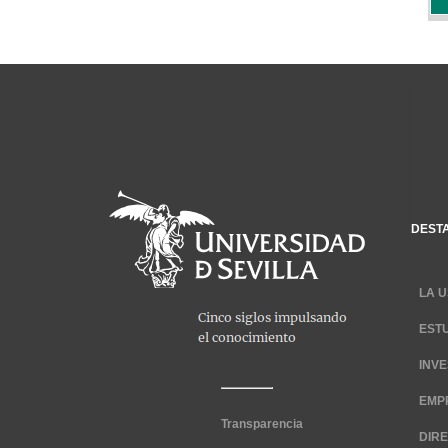
DEST
LA U
EST
INV
EMP
Transparencia
DIR