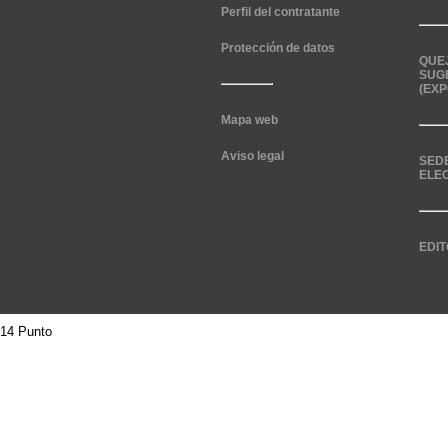
Perfil del contratante
Protección de datos
QUE
SUG
(EXP
Mapa web
Aviso legal
SED
ELE
EDIT
14 Punto