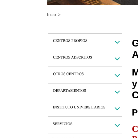
Incio
>
G
A
M
y
C
P
C