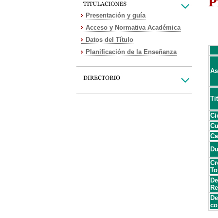
P
Presentación y guía
Acceso y Normativa Académica
Datos del Título
Planificación de la Enseñanza
As
Ti
Ci
Cu
Ca
Du
Cr
To
De
Re
De
co