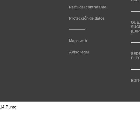
DIR
Perfil del contratante
Protección de datos
QUE
SUG
(EXP
Mapa web
Aviso legal
SED
ELE
EDIT
14 Punto