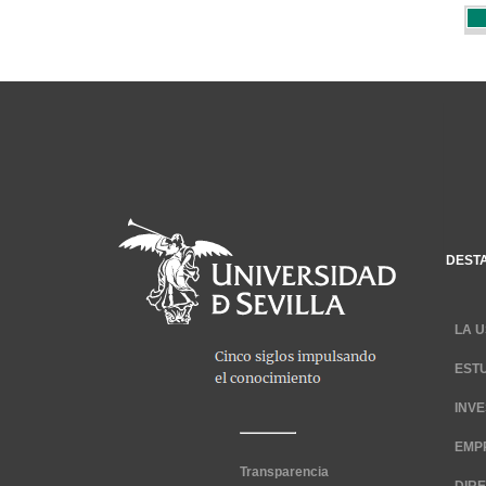
DEST
LA U
EST
INV
EMP
Transparencia