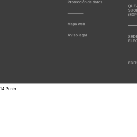
Protección de datos
QUE
SUG
(EXP
Mapa web
Aviso legal
SED
ELE
EDIT
14 Punto