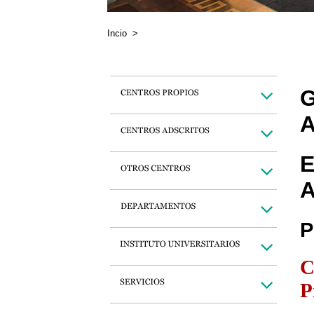
Incio
>
G
A
E
A
P
C
P