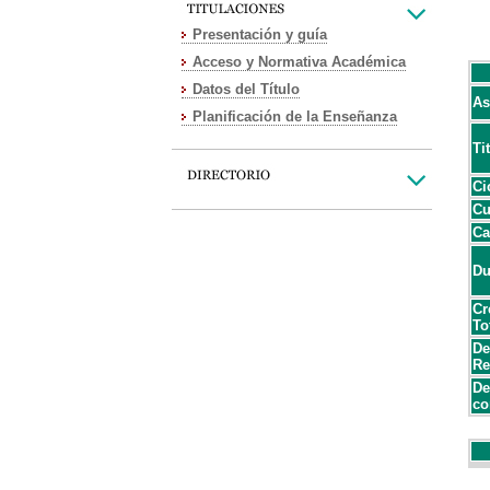
Presentación y guía
Acceso y Normativa Académica
Datos del Título
As
Planificación de la Enseñanza
Ti
Ci
Cu
Ca
Du
Cr
To
De
Re
De
co