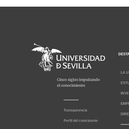
DEST
LA U
EST
INV
EMP
Transparencia
DIR
Perfil del contratante