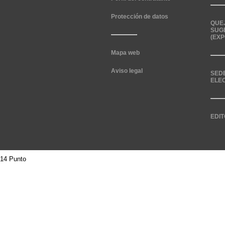
Protección de datos
QUE
SUG
(EXP
Mapa web
Aviso legal
SED
ELE
EDIT
14 Punto