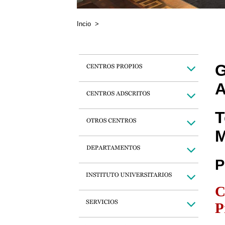
Incio
>
G
A
T
M
P
C
P