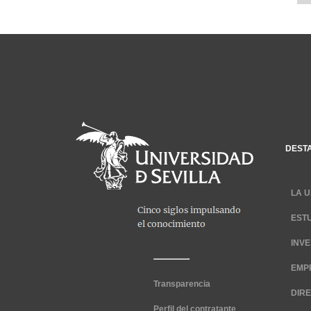
DEST
LA U
EST
INV
EMP
Transparencia
DIR
Perfil del contratante