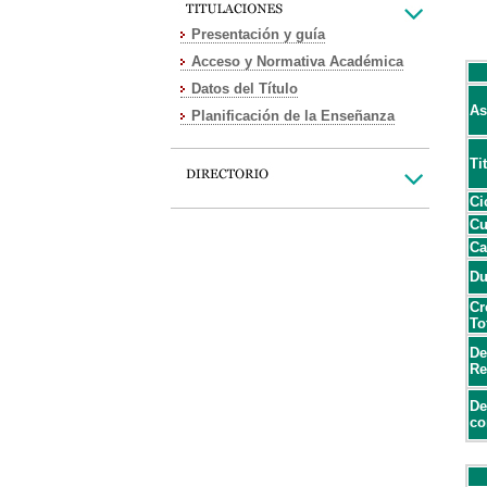
Presentación y guía
Acceso y Normativa Académica
Datos del Título
As
Planificación de la Enseñanza
Ti
Ci
Cu
Ca
Du
Cr
To
De
Re
De
co