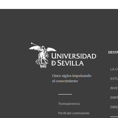
DEST
LA U
EST
INV
EMP
Transparencia
DIR
Perfil del contratante