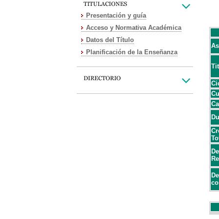
Presentación y guía
Acceso y Normativa Académica
Datos del Título
As
Planificación de la Enseñanza
Ti
Ci
Cu
Ca
Du
Cr
To
De
Re
De
co