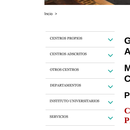
Incio
>
G
A
M
C
P
C
P