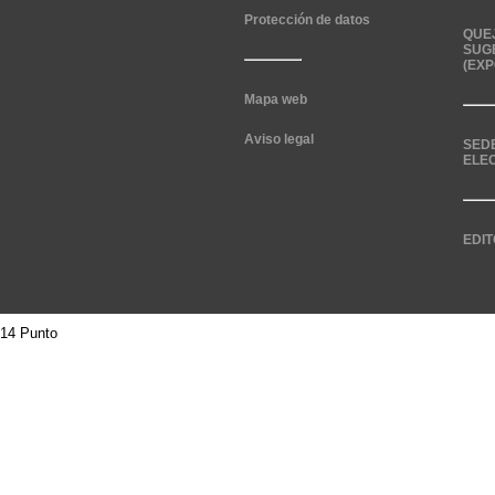
Protección de datos
QUE
SUG
(EXP
Mapa web
Aviso legal
SED
ELE
EDIT
14 Punto