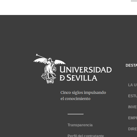
DEST
LA U
EST
INV
EMP
Transparencia
DIR
Perfil del contratante