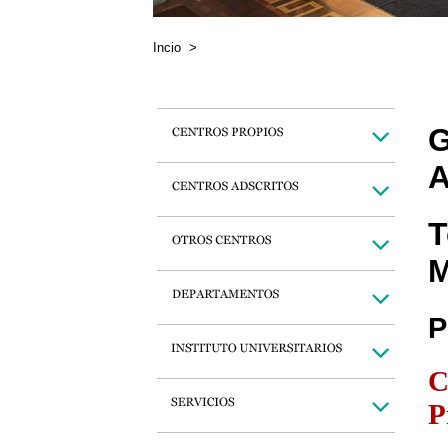
Incio
>
G
A
T
M
P
C
P