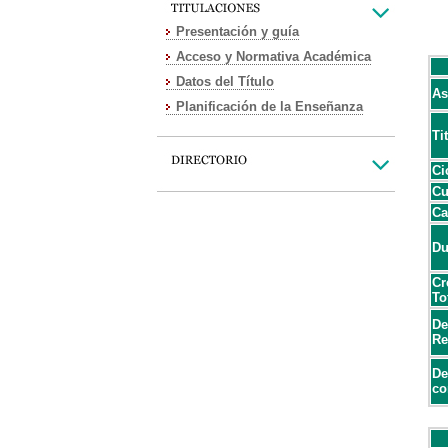
Presentación y guía
Acceso y Normativa Académica
Datos del Título
As
Planificación de la Enseñanza
Ti
Ci
Cu
Ca
Du
Cr
To
De
Re
De
co