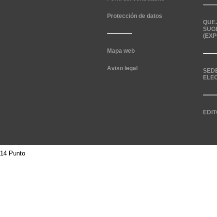
Protección de datos
QUE
SUG
(EXP
Mapa web
Aviso legal
SED
ELE
EDIT
14 Punto