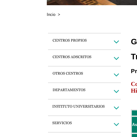
Incio
>
G
T
P
Co
Hi
As