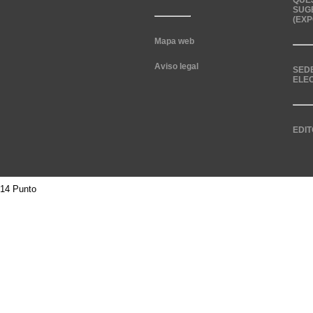
QUE
SUG
(EXP
Mapa web
Aviso legal
SED
ELE
EDIT
14 Punto