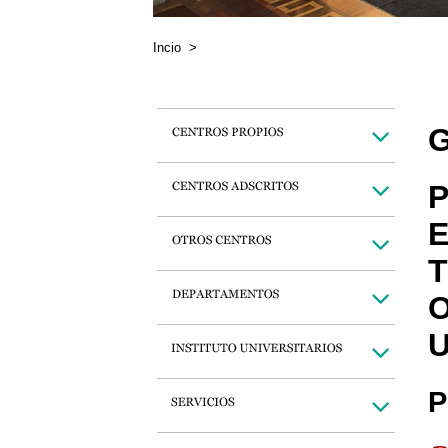
Incio
>
G
P
E
T
O
U
P