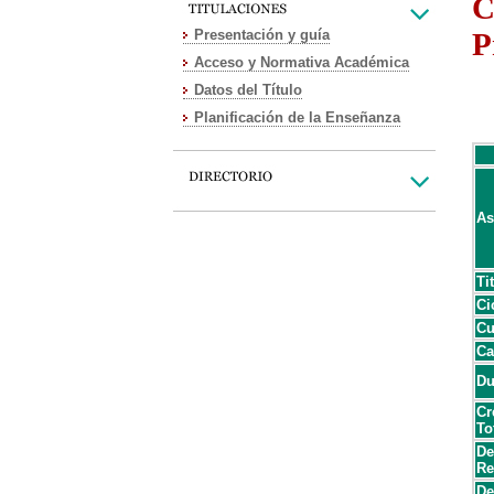
C
Presentación y guía
P
Acceso y Normativa Académica
Datos del Título
Planificación de la Enseñanza
As
Ti
Ci
Cu
Ca
Du
Cr
To
De
Re
De