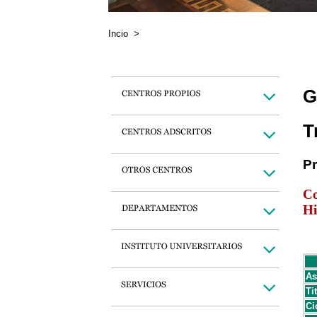
Incio
>
G
T
P
Co
Hi
As
Ti
Ci