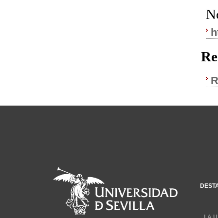
N
h
Re
R
DEST
LA U