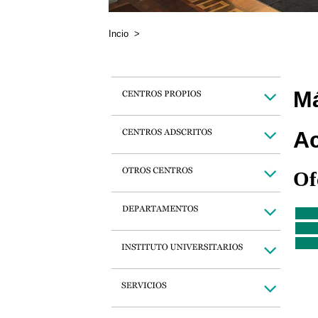
Incio
>
Má
Ac
Of