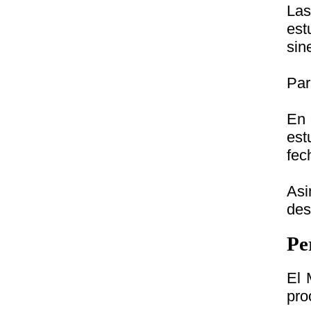
Las
est
sin
Par
En 
est
fec
Asi
des
Pe
El 
pro