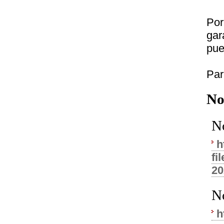
Por
gar
pue
Par
No
N
h
f
20
N
h