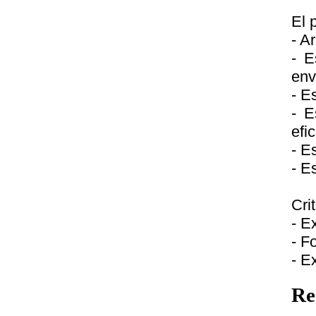
El 
- A
- E
env
- E
- E
efi
- E
- E
Cri
- E
- F
- E
Re