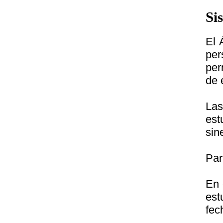
Si
El 
per
per
de 
Las
est
sin
Par
En 
est
fec