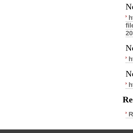
N
h
f
20
N
h
N
h
Re
R