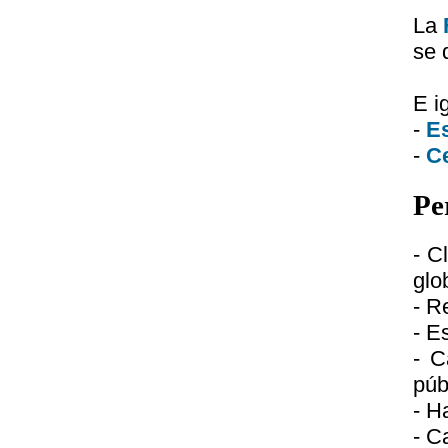
La
se 
E i
-
Es
-
Ce
Pe
- C
glo
- R
- E
- C
púb
- H
- C