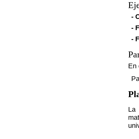
Ej
- 
- 
- 
Pa
En 
Pa
Pl
La 
mat
uni