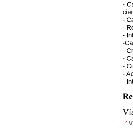
- C
cie
- C
- R
- I
-Ca
- Cr
- C
- C
- A
- I
Re
Ví
V