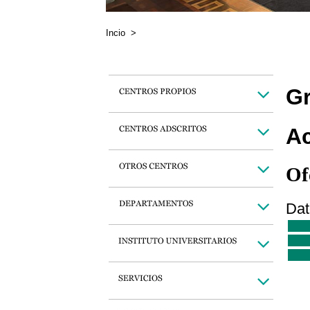
Incio
>
Gr
Ac
Of
Dat