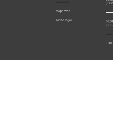
(EXP
Mapa web
Aviso legal
SED
ELE
EDIT