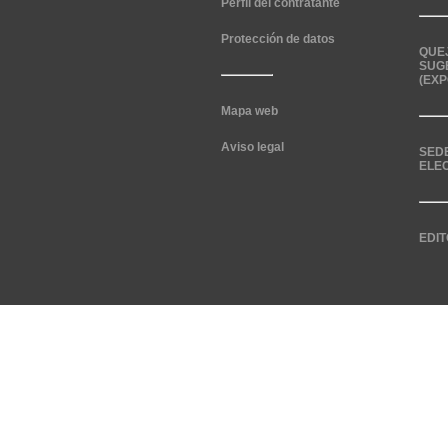
Perfil del contratante
Protección de datos
QUE
SUG
(EXP
Mapa web
Aviso legal
SED
ELE
EDIT