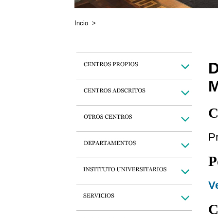
Incio
>
C
Pr
P
Ve
C