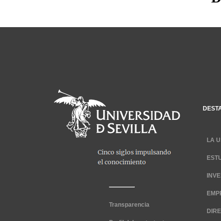
DEST
LA U
EST
INV
EMP
Transparencia
DIR