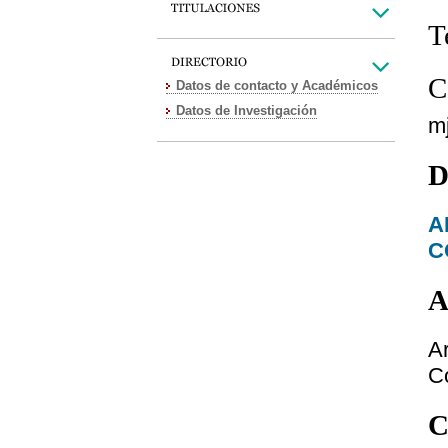
T
C
Datos de contacto y Académicos
Datos de Investigación
m
D
A
C
A
A
C
C