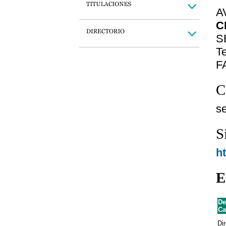
A
C
S
Te
F
C
s
S
h
E
De
Ca
Dir