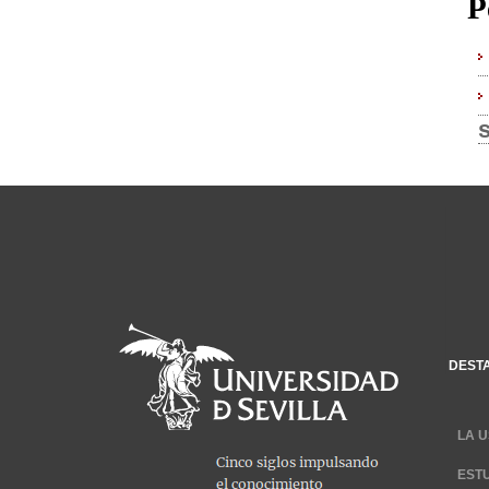
P
DEST
LA U
EST