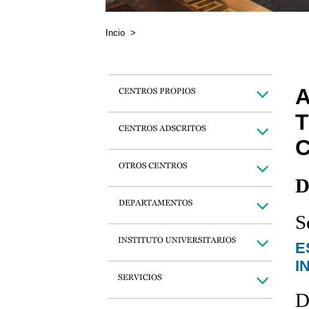
Incio
>
D
S
E
I
D