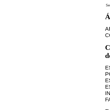
Se
Á
A
C
C
d
E
P
E
E
I
F