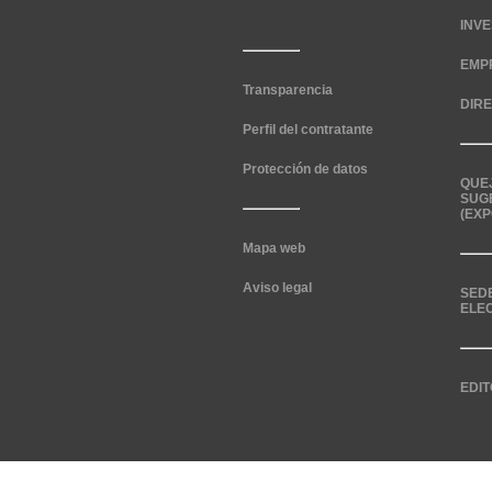
INV
EMP
Transparencia
DIR
Perfil del contratante
Protección de datos
QUE
SUG
(EXP
Mapa web
Aviso legal
SED
ELE
EDIT