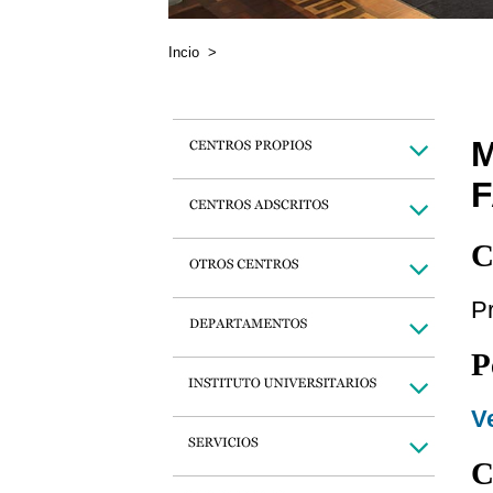
Incio
>
C
Pr
P
Ve
C