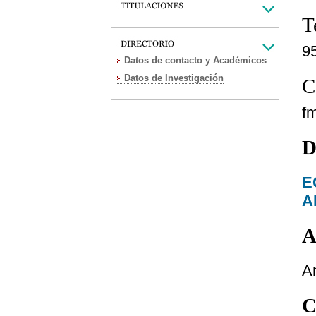
T
9
Datos de contacto y Académicos
Datos de Investigación
C
f
D
E
A
A
A
C