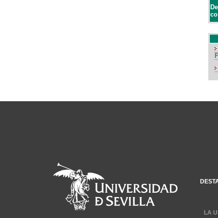
De
co
DEST
LA U