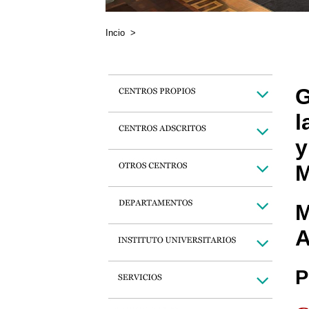
Incio
>
G
l
y
M
M
A
P