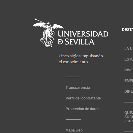
DEST
LA U
EST
INV
EMP
Transparencia
DIR
Perfil del contratante
Protección de datos
QUE
SUG
(EXP
Mapa web