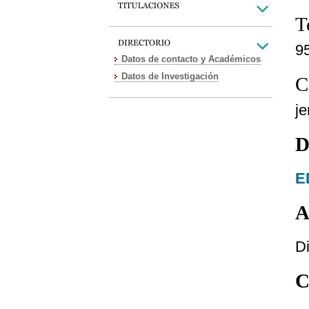
T
9
Datos de contacto y Académicos
Datos de Investigación
C
j
D
E
A
Di
C