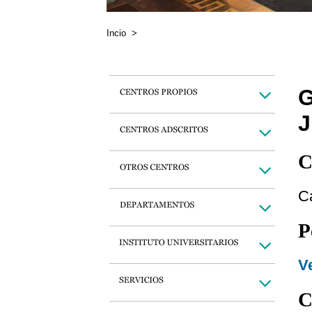
Incio
>
G
C
C
P
Ve
C