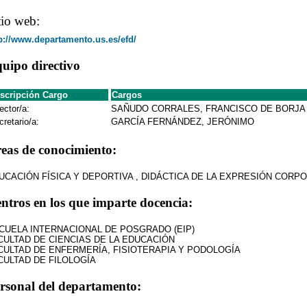
tio web:
p://www.departamento.us.es/efd/
uipo directivo
scripción Cargo
Cargos
ector/a:
SAÑUDO CORRALES, FRANCISCO DE BORJA
cretario/a:
GARCÍA FERNÁNDEZ, JERÓNIMO
eas de conocimiento:
UCACIÓN FÍSICA Y DEPORTIVA , DIDÁCTICA DE LA EXPRESIÓN CORP
ntros en los que imparte docencia:
CUELA INTERNACIONAL DE POSGRADO (EIP)
CULTAD DE CIENCIAS DE LA EDUCACIÓN
CULTAD DE ENFERMERÍA, FISIOTERAPIA Y PODOLOGÍA
CULTAD DE FILOLOGÍA
rsonal del departamento: