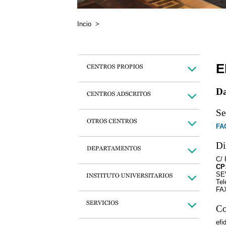
Incio
>
E
Da
Se
FA
Di
C/ 
CP
SE
Tel
FAX
Co
efi