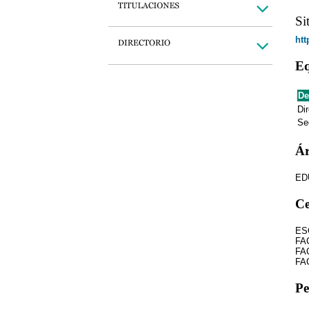
Si
htt
Eq
De
Dir
Se
Ár
ED
Ce
ES
FA
FA
FA
Pe