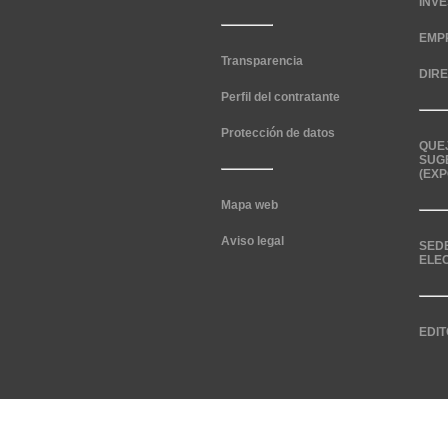
INV
EMP
Transparencia
DIR
Perfil del contratante
Protección de datos
QUE
SUG
(EXP
Mapa web
Aviso legal
SED
ELE
EDIT