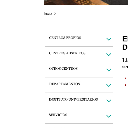
Incio
>
E
D
Li
se