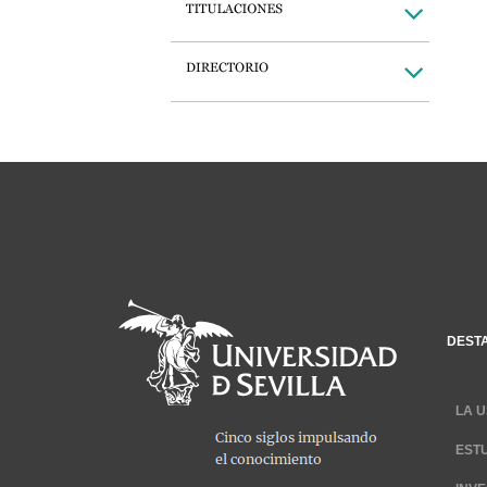
DEST
LA U
EST