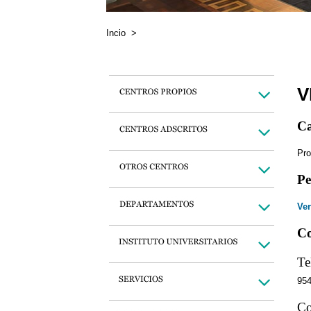
Incio
>
V
Ca
Pro
Pe
Ver
Co
Te
95
Co