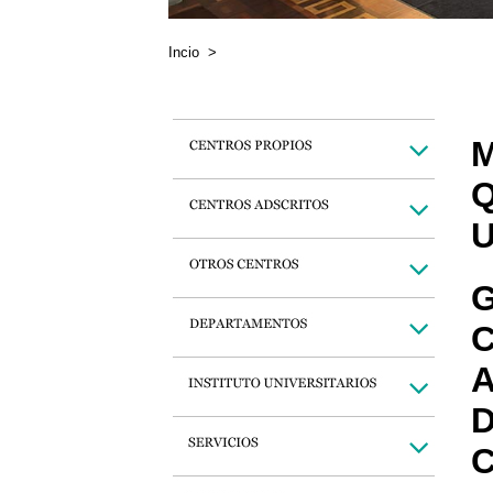
Incio
>
M
Q
U
G
C
A
D
C