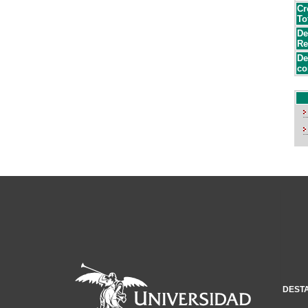
Cr
To
De
Re
De
co
DEST