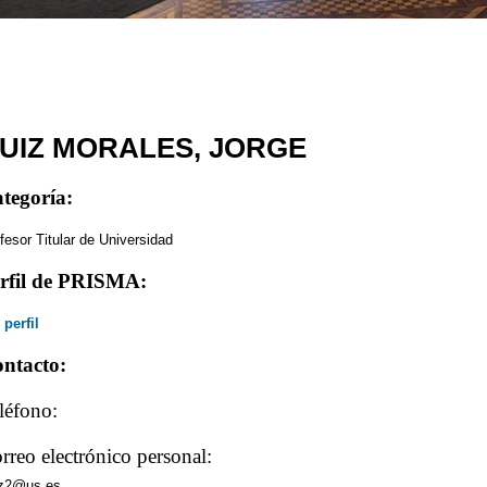
UIZ MORALES, JORGE
tegoría:
fesor Titular de Universidad
rfil de PRISMA:
 perfil
ntacto:
léfono:
rreo electrónico personal:
iz2@us.es