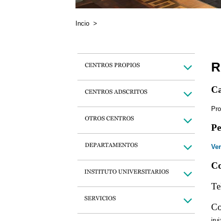
Incio
>
R
Ca
Pro
Pe
Ver
Co
Te
Co
jru