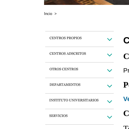
Incio
>
C
C
P
P
Ve
C
T