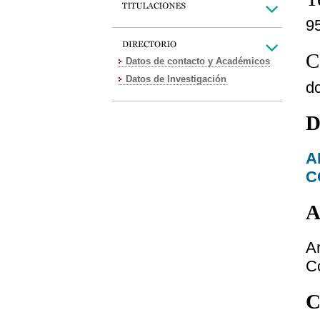
9
C
Datos de contacto y Académicos
Datos de Investigación
d
D
A
C
A
A
C
C