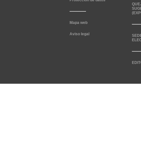
Protección de datos
QUE
SUG
(EXP
Mapa web
Aviso legal
SED
ELE
EDIT