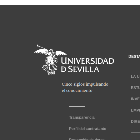
DEST
LA U
EST
INV
EMP
Transparencia
DIR
Perfil del contratante