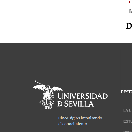
D
DEST
LA U
EST