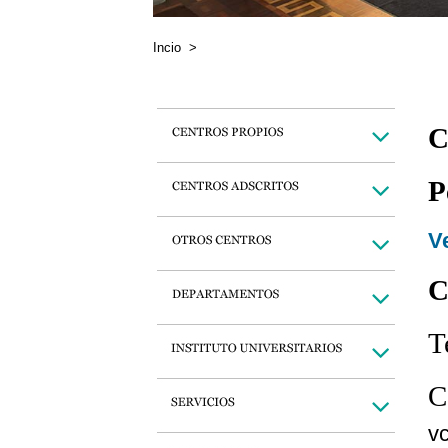
Incio
>
C
P
Ve
C
T
C
v