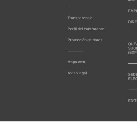
INV
EMP
Transparencia
DIR
Perfil del contratante
Protección de datos
QUE
SUG
(EXP
Mapa web
Aviso legal
SED
ELE
EDIT