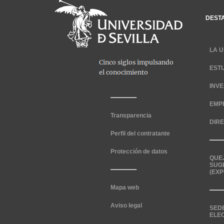
DEST
LA U
EST
INV
EMP
Transparencia
DIR
Perfil del contratante
Protección de datos
QUE
SUG
(EXP
Mapa web
Aviso legal
SED
ELE