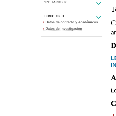
T
C
Datos de contacto y Académicos
Datos de Investigación
a
D
L
I
A
L
C