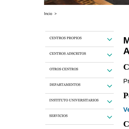
Incio
>
M
C
P
P
Ve
C