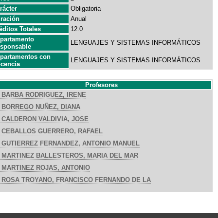
rácter
Obligatoria
ración
Anual
éditos Totales
12.0
partamento
LENGUAJES Y SISTEMAS INFORMÁTICOS
sponsable
partamentos con
LENGUAJES Y SISTEMAS INFORMÁTICOS
cencia
Profesores
BARBA RODRIGUEZ, IRENE
BORREGO NUÑEZ, DIANA
CALDERON VALDIVIA, JOSE
CEBALLOS GUERRERO, RAFAEL
GUTIERREZ FERNANDEZ, ANTONIO MANUEL
MARTINEZ BALLESTEROS, MARIA DEL MAR
MARTINEZ ROJAS, ANTONIO
ROSA TROYANO, FRANCISCO FERNANDO DE LA