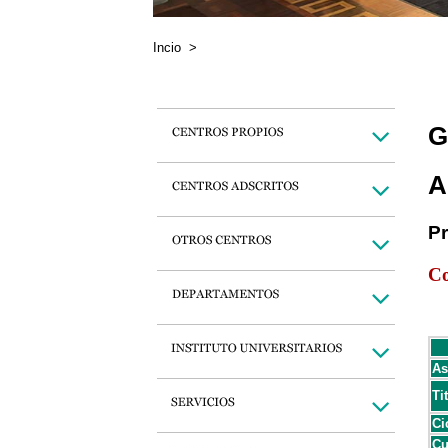
Incio
>
G
A
P
Co
As
Ti
Ci
Cu