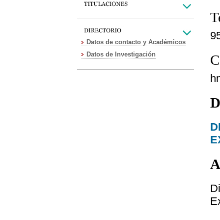
T
9
Datos de contacto y Académicos
Datos de Investigación
C
h
D
D
E
A
D
E