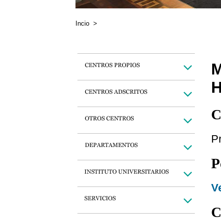
Incio
>
C
Pr
P
Ve
C