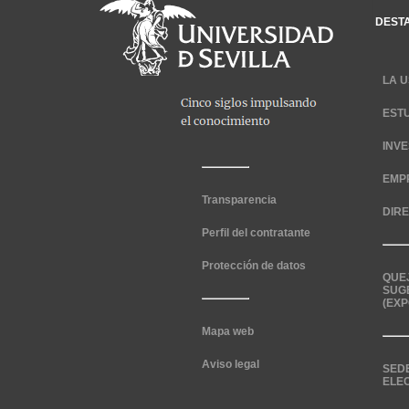
DEST
LA U
EST
INV
EMP
Transparencia
DIR
Perfil del contratante
Protección de datos
QUE
SUG
(EXP
Mapa web
Aviso legal
SED
ELE