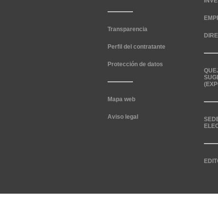
INV
EMP
Transparencia
DIR
Perfil del contratante
Protección de datos
QUE
SUG
(EXP
Mapa web
Aviso legal
SED
ELE
EDIT