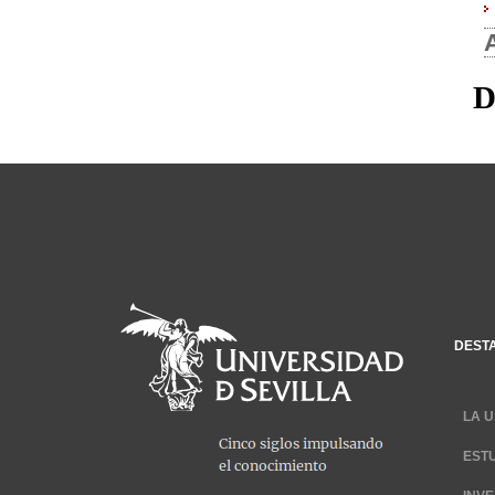
D
DEST
LA U
EST