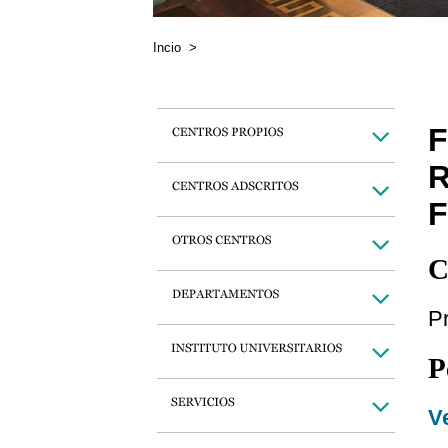
Incio
>
R
C
P
P
Ve