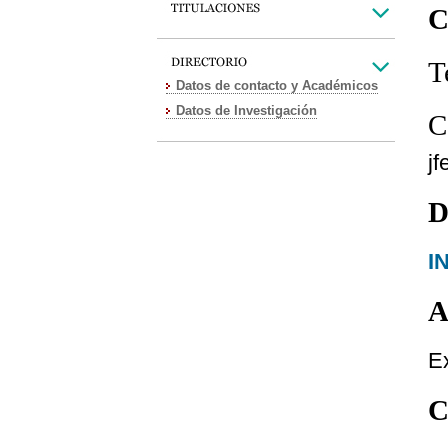
C
T
Datos de contacto y Académicos
Datos de Investigación
C
j
D
I
A
Ex
C