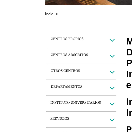
Incio
>
M
D
P
I
e
I
I
P