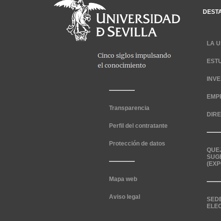
DEST
LA U
EST
INV
EMP
Transparencia
DIR
Perfil del contratante
Protección de datos
QUE
SUG
(EXP
Mapa web
Aviso legal
SED
ELE