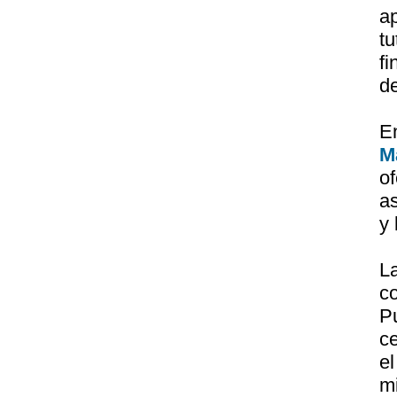
a
t
fi
de
E
M
o
as
y
L
c
P
ce
e
m