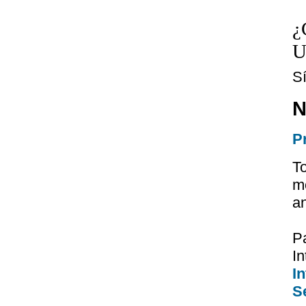
¿
U
S
N
P
T
m
a
P
I
I
Se