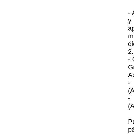
- 
y
a
m
di
2.
- 
G
A
-
(A
-
(A
P
p