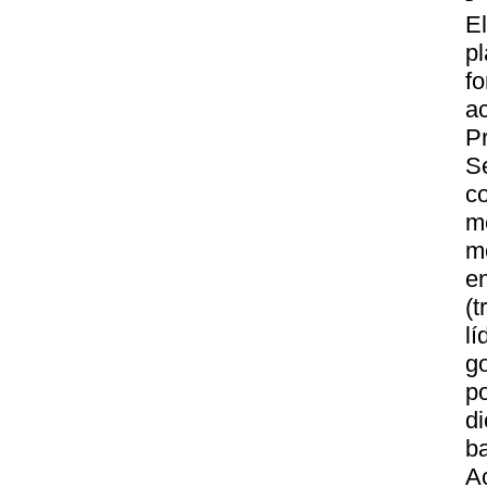
E
p
f
ac
P
Se
co
m
m
e
(
l
g
p
d
b
A