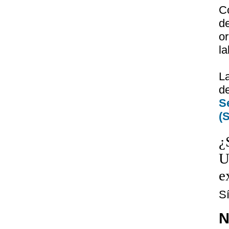
C
d
or
la
La
d
S
(
¿
U
e
S
N