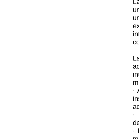
L
u
u
ex
i
c
L
a
i
ma
·
i
ac
·
de
· 
mo