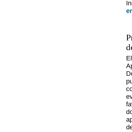
I
e
P
d
E
A
D
p
c
e
f
d
a
d