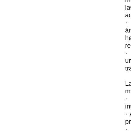
l
ad
·
á
h
re
·
un
tr
L
ma
·
in
·
pr
·