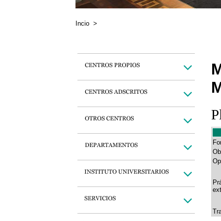
Incio
>
M
M
P
Fo
Ob
Op
Pr
ex
Tr