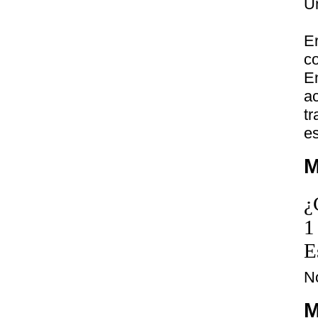
U
E
c
E
a
t
es
M
¿
1
E
N
M