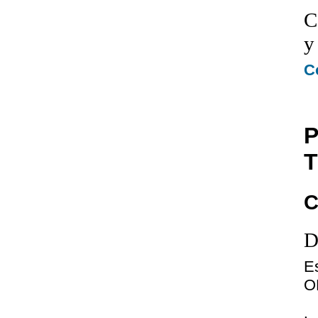
C
y
C
P
T
C
D
E
O