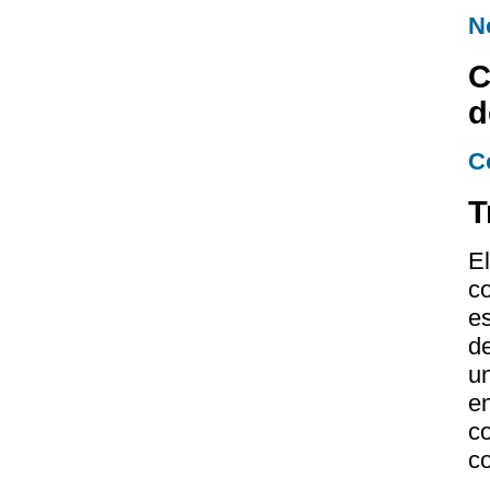
N
C
d
C
T
E
co
es
d
u
e
c
co