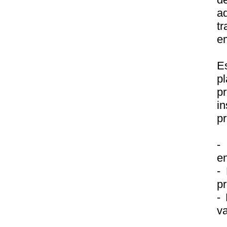
a
tr
em
E
p
p
in
pr
-
en
- 
pr
- 
va