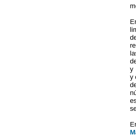
me
E
l
d
re
l
d
y 
y 
d
n
e
se
E
M