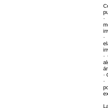
C
pu
·
m
in
·
e
in
·
a
á
·
·
p
e
L