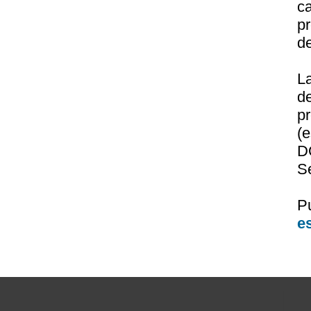
c
pr
de
L
d
p
(
D
Se
P
e