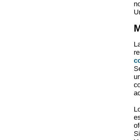
n
U
M
L
r
c
S
u
c
a
L
e
of
S