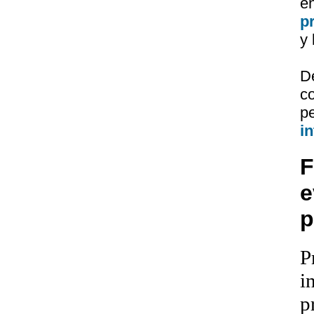
e
p
y 
D
c
p
i
F
e
p
P
i
p