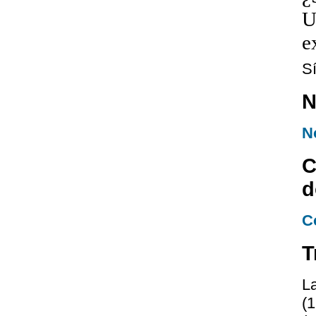
U
e
S
N
N
C
d
C
T
L
(