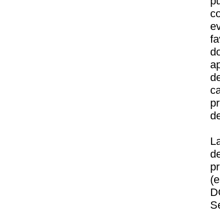
p
c
e
f
d
a
d
c
pr
de
L
d
p
(
D
Se