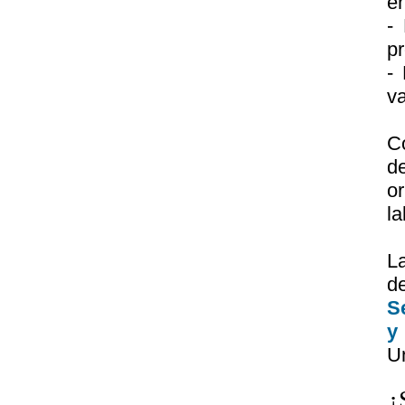
en
- 
pr
- 
va
C
d
or
la
La
d
S
y
Un
¿