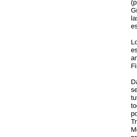
(
G
l
es
Lo
e
an
F
Da
s
t
t
p
T
M