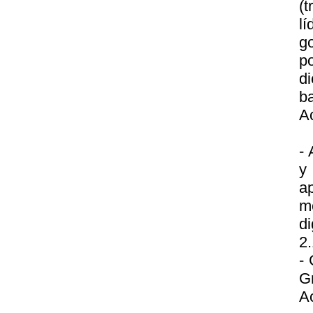
(
l
g
p
d
b
A
- 
y
a
m
di
2.
- 
G
A