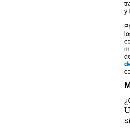
tr
y 
P
l
c
m
d
d
ce
M
¿
U
S