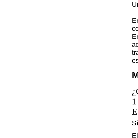
U
E
c
E
a
t
es
M
¿
1
E
S
E