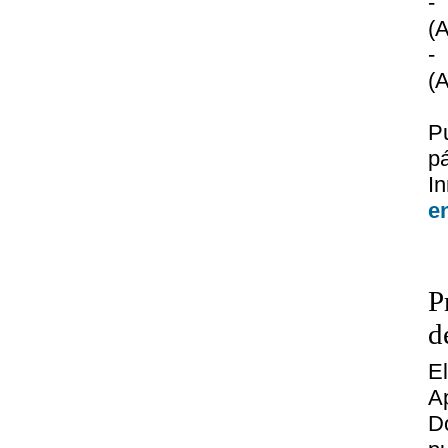
-
(A
-
(A
P
p
I
e
P
d
E
A
D