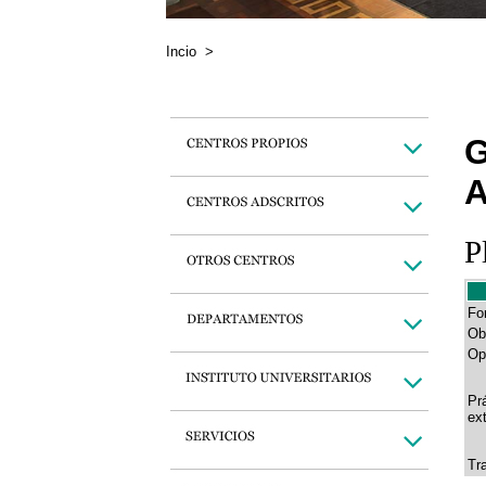
Incio
>
G
A
P
Fo
Ob
Op
Pr
ex
Tr