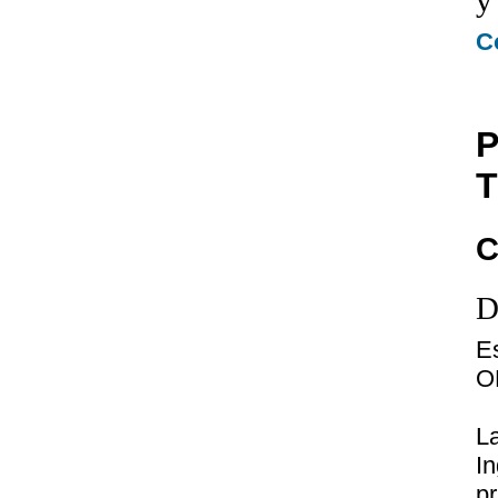
y
C
P
T
C
D
E
O
L
I
p