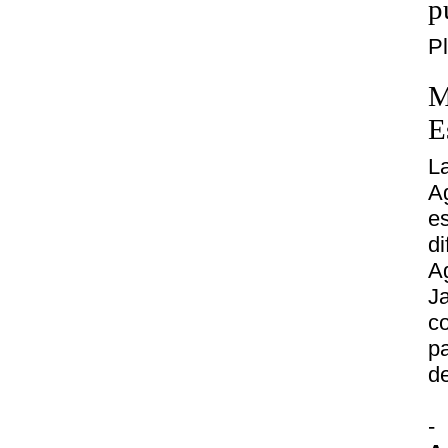
p
P
M
E
L
A
e
d
A
J
c
p
de
-