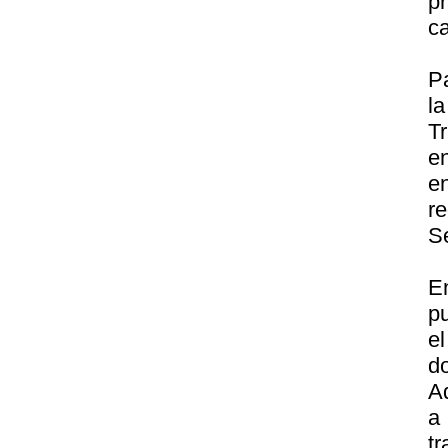
p
ca
P
l
Tr
e
e
r
S
E
p
e
d
Ad
a
t