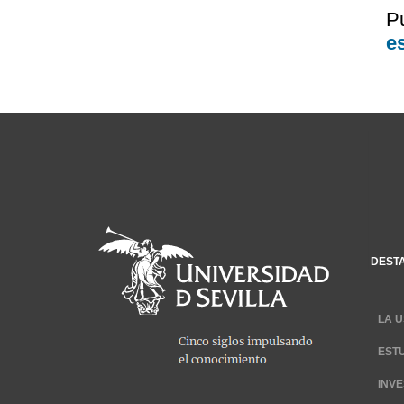
P
e
DEST
LA U
EST
INV