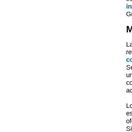
i
G
M
L
r
c
S
u
c
a
L
e
of
S