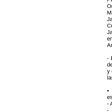
O
M
Ja
Cu
Ja
en
A
-
de
y 
la
•
es
- 
-