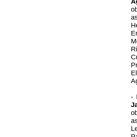
A
o
as
H
E
M
R
C
P
E
A
-
J
o
as
L
P