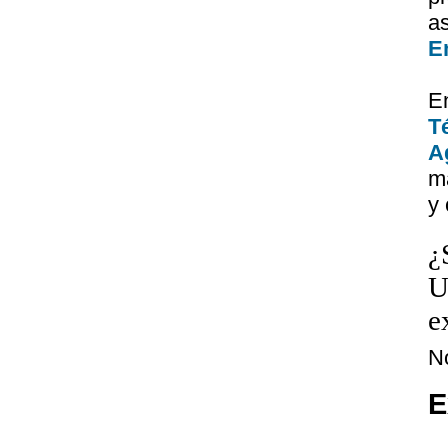
a
E
E
T
A
má
y 
¿
U
e
N
E