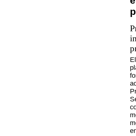
e
p
P
i
p
E
p
f
ac
P
Se
co
m
m
e