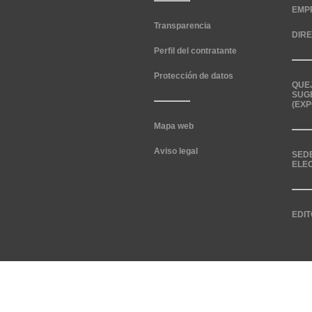
EMP
Transparencia
DIR
Perfil del contratante
Protección de datos
QUE
SUG
(EXP
Mapa web
Aviso legal
SED
ELE
EDIT