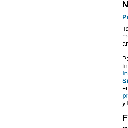
N
P
T
m
a
P
I
I
Se
e
p
y 
F