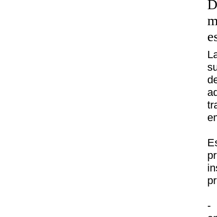
D
m
e
L
su
d
a
tr
em
E
p
in
pr
-