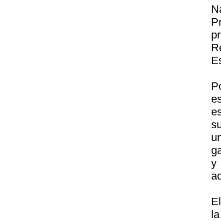
N
P
p
R
E
P
e
e
s
u
g
y
ad
El
l