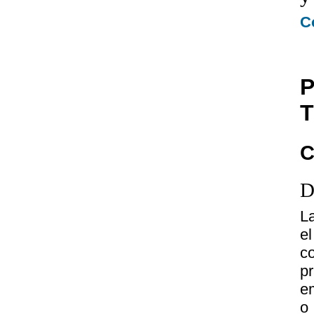
C
P
T
C
D
L
e
c
p
em
o