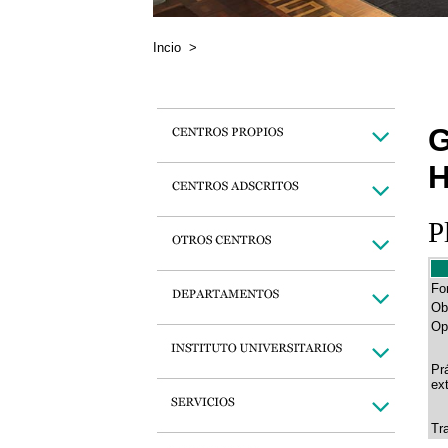
Incio
>
G
H
P
Fo
Ob
Op
Pr
ex
Tr