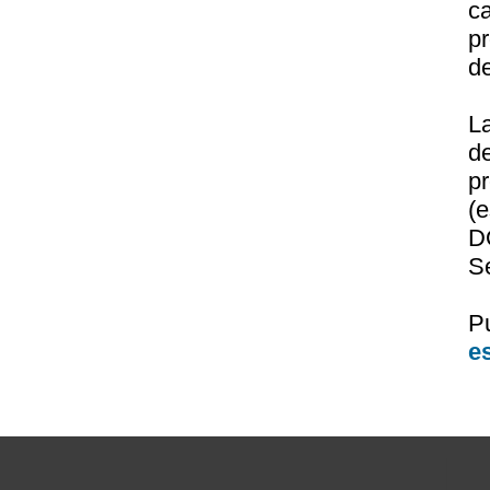
c
pr
de
L
d
p
(
D
Se
P
e