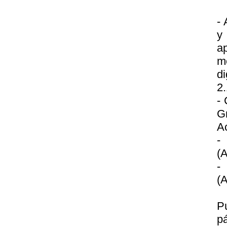
- 
y
a
m
di
2.
- 
G
A
-
(A
-
(A
P
p