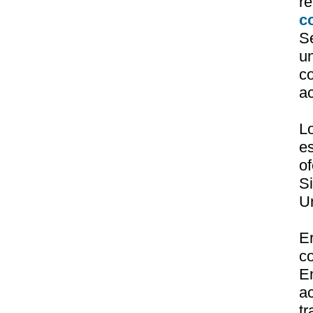
r
c
S
u
c
a
L
e
of
S
U
E
c
E
a
t