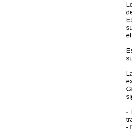
L
de
E
s
ef
E
s
L
e
G
si
- 
t
- 