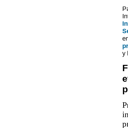
P
I
I
Se
e
p
y 
F
e
p
P
i
p