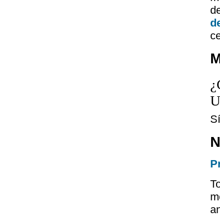
d
d
ce
M
¿
U
S
N
P
T
m
a