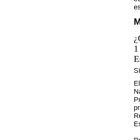
es
M
¿
1
E
S
E
N
P
p
R
E