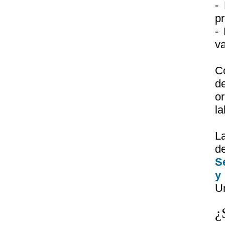
- 
pr
- 
va
C
d
or
la
La
d
S
y
Un
¿