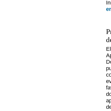
I
e
P
d
E
A
D
p
c
e
f
d
a
d