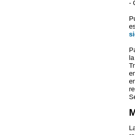
-
P
e
s
P
l
Tr
e
e
r
S
M
L