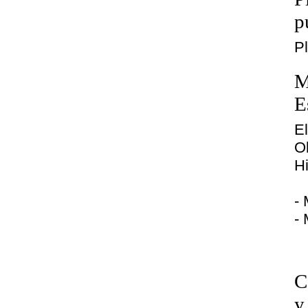
p
P
M
E
E
O
H
- 
- 
C
y