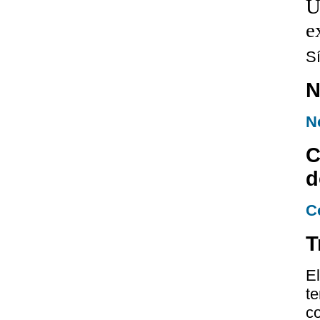
U
e
S
N
N
C
d
C
T
E
te
co