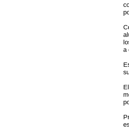
c
po
C
a
lo
a 
E
s
E
m
po
Pr
e