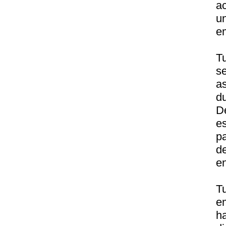
ac
u
em
T
s
a
d
D
e
pa
d
en
T
e
h