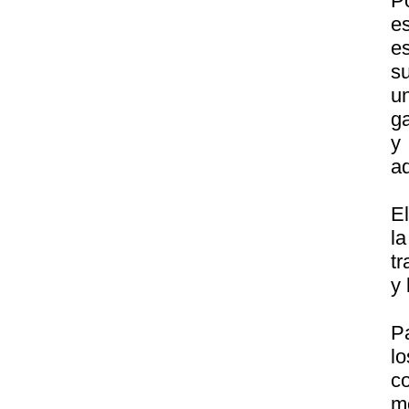
P
e
e
s
u
g
y
ad
El
l
tr
y 
P
l
c
m