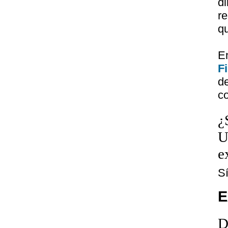
d
re
qu
E
Fi
d
c
¿
U
e
S
E
D