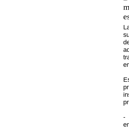
m
e
L
su
d
a
tr
em
E
p
in
pr
-
en