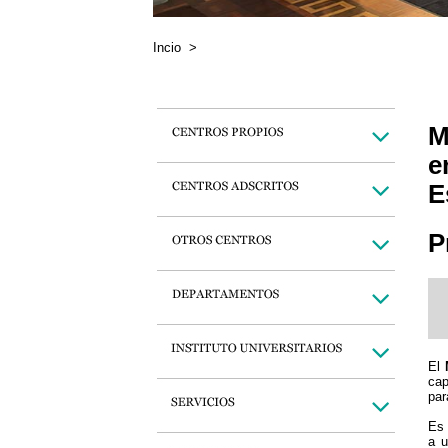
Incio
>
M
e
E
P
El
cap
par
Es 
a u