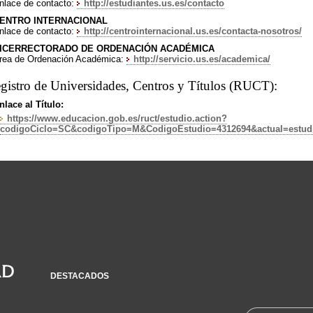
nlace de contacto:
http://estudiantes.us.es/contacto
ENTRO INTERNACIONAL
nlace de contacto:
http://centrointernacional.us.es/contacta-nosotros/
ICERRECTORADO DE ORDENACIÓN ACADÉMICA
rea de Ordenación Académica:
http://servicio.us.es/academica/
gistro de Universidades, Centros y Títulos (RUCT):
nlace al Título:
https://www.educacion.gob.es/ruct/estudio.action?
codigoCiclo=SC&codigoTipo=M&CodigoEstudio=4312694&actual=estud
DESTACADOS