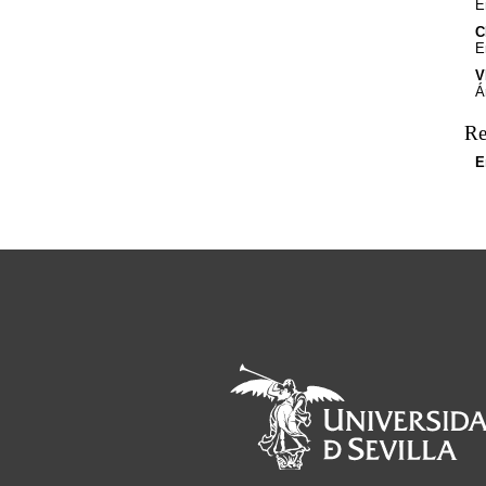
E
C
E
V
Á
Re
E