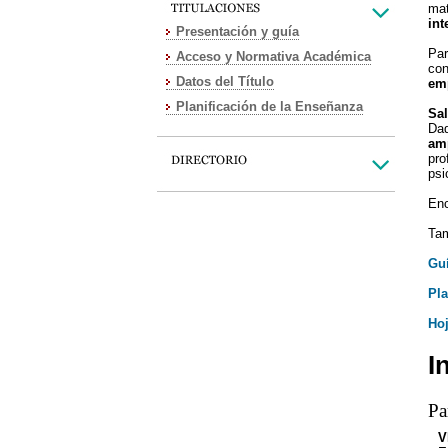
mat
int
Presentación y guía
Par
Acceso y Normativa Académica
co
Datos del Título
em
Planificación de la Enseñanza
Sal
Dad
amp
pro
psi
Enc
Tam
Guí
Pla
Hoj
I
Pa
V